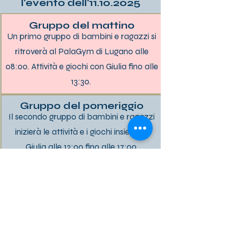
l'evento dell'
11.10.2025
Gruppo del mattino
Un primo gruppo di bambini e ragazzi si
ritroverà al PalaGym di Lugano alle
08:00. Attività e giochi con Giulia fino alle
13:30.
Gruppo del pomeriggio
Il secondo gruppo di bambini e ragazzi
inizierà le attività e i giochi insieme a
Giulia alle 12:00 fino alle 17:00.
Un'intera giornata speciale
A tutti i partecipanti verrà offerto il
pranzo. Inoltre ci sarà la possibilità di
fare foto e ricevere gli autografi di Giulia.